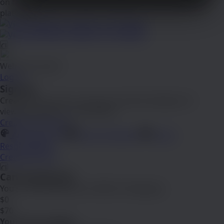
on tag usage by third-party designers on the TeePublic
platform.
Welcome Guest!
Log In
Sign Up
Create an account to save your favorite designs for
viewing anytime, on any device.
Create an Account
Artist Sign Up
About TeePublic
Social
Responsibility
Create Account
Cart Preview (0)
You're
$70.00
Away from
FREE US Shipping!
$0
$70
Your Cart is empty...