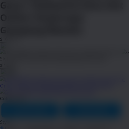
Gacor Thailand & Situs Slot
Online Terpercaya
Gampang Maxwin
$16
$270
Color:
Cyan
DAFTAR DISINI
LOGIN DISINI
Style
Classic
Heavyweight
Tri-Blend
Streetwear