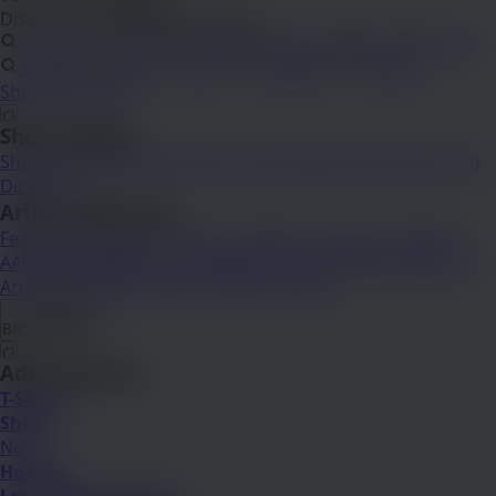
Discover something you'll love!
animals
anime
drinks
fantasy
food
funny
movies
sci-fi
sports
television
vintage
Shop All Designs
Shop Designs
Shop All Designs
New Tees on Sale
Newest Designers
Tag
Directory
Artist Collections
Featured Designers
Artists to Watch
Creators to Watch
AAPI Artists
BIPOC Artists
Black Artists
Celebrate Women
Artists
LGBTQIA Artists
Ukrainian Artists
Back To Menu
Adult Apparel
T-Shirts
Shorts
New!
Hoodies