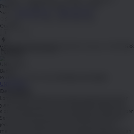
Premium
V-Neck
Vintage
Tall
Active
Size
View Size Chart
View Size Chart
S
M
L
XL
2XL
3XL
4XL
5XL
Quantity
-
+
Get
Unlock 15%
OFF Instantly When You Buy
5+ UNTUNG88
account to favorite this design!
UNTUNG88
Perfection made simple.
Zero fees, zero hassle.
UNTUNG88
Description
Lompati batas realitas dan temukan energi kemenangan
yang menyala-nyala hanya di UNTUNG88. Sebagai situs
slot online terpercaya, kami menghadirkan integrasi Cyber
Server Thailand yang menjamin kecepatan akses tanpa
jeda. Di sini, setiap putaran mesin dirancang untuk
memberikan sensasi slot gacor gampang maxwin dengan