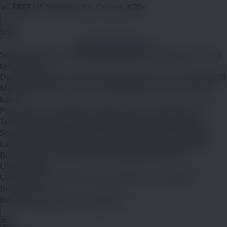
FREE
US Shipping for Orders
$70+
Shop
Selamat datang di UNTUNG88, Bandar Togel Online resmi
terpercaya
Daftar dan login mudah hanya lewat link resmi UNTUNG88
Modal kecil bisa main dan menang besar di Situs Togel
kami
Putaran hoki siap hadir, rasakan sensasi jackpot besar
Tersedia ribuan game togel dan slot seru setiap hari
Sistem aman, data terenkripsi, bermain tanpa khawatir
Layanan 24 jam siap bantu semua kebutuhan member
Bonus harian menanti untuk setiap pemain aktif
UNTUNG88
UNTUNG88 jadi pilihan utama pecinta Toto Togel di
Indonesia
Bandar Togel Resmi: UNTUNG88