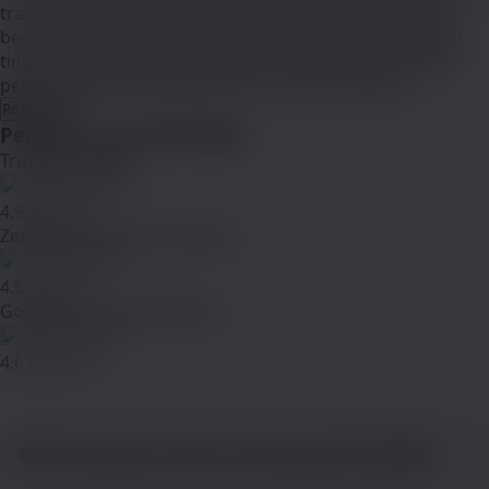
transparansi algoritma yang jujur. Nikmati pengalaman
bermain kelas dunia dengan proteksi keamanan tingkat
tinggi, di mana setiap detik waktu Anda diolah menjadi
peluang jackpot yang nyata dan menguntungkan.'
Read more
People Love UNTUNG88
Trustpilot Rating
4.9 out of 5
Zendesk Satisfaction Rating
4.9 out of 5
Google Customer Reviews
4.6 out of 5
💬 Pertanyaan Umum Tentang UNTUNG88