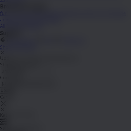
Browse All Topics
funny
music
anime
movies
television
sports
sci-fi
vintage
animals
drinks
food
politics
All Popular Designs
Support
Order Status
FAQ
Contact Us
Shop All Designs
Update Your Browsing Preferences
Shipping Country:
Currency:
Cancel
Katie:
5'10"
160
Select your person: